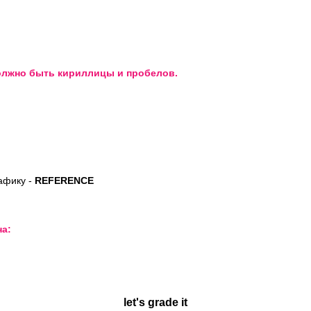
должно быть кириллицы и пробелов.
афику -
REFERENCE
на:
SONY VENICE
let's grade it