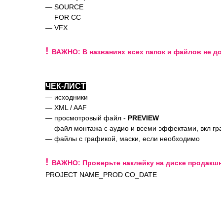
— SOURCE
— FOR CC
— VFX
!
ВАЖНО: В названиях всех папок и файлов не 
ЧЕК-ЛИСТ
— исходники
— XML / AAF
— просмотровый файл -
PREVIEW
— файл монтажа с аудио и всеми эффектами, вкл гр
— файлы с графикой, маски, если необходимо
!
ВАЖНО: Проверьте наклейку на диске продакш
PROJECT NAME_PROD CO_DATE
DJI INSPIRE | CinemaDNG